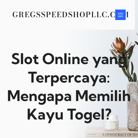
Skip
to
GREGSSPEEDSHOPLLC.COM
content
Slot Online yang
Terpercaya:
Mengapa Memilih
Kayu Togel?