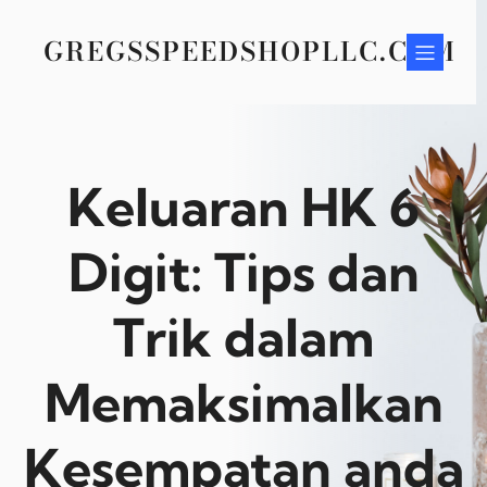
Skip
to
GREGSSPEEDSHOPLLC.COM
content
Keluaran HK 6
Digit: Tips dan
Trik dalam
Memaksimalkan
Kesempatan anda