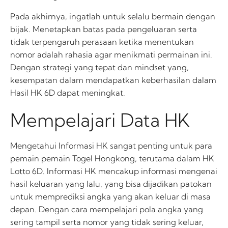
Pada akhirnya, ingatlah untuk selalu bermain dengan
bijak. Menetapkan batas pada pengeluaran serta
tidak terpengaruh perasaan ketika menentukan
nomor adalah rahasia agar menikmati permainan ini.
Dengan strategi yang tepat dan mindset yang,
kesempatan dalam mendapatkan keberhasilan dalam
Hasil HK 6D dapat meningkat.
Mempelajari Data HK
Mengetahui Informasi HK sangat penting untuk para
pemain pemain Togel Hongkong, terutama dalam HK
Lotto 6D. Informasi HK mencakup informasi mengenai
hasil keluaran yang lalu, yang bisa dijadikan patokan
untuk memprediksi angka yang akan keluar di masa
depan. Dengan cara mempelajari pola angka yang
sering tampil serta nomor yang tidak sering keluar,