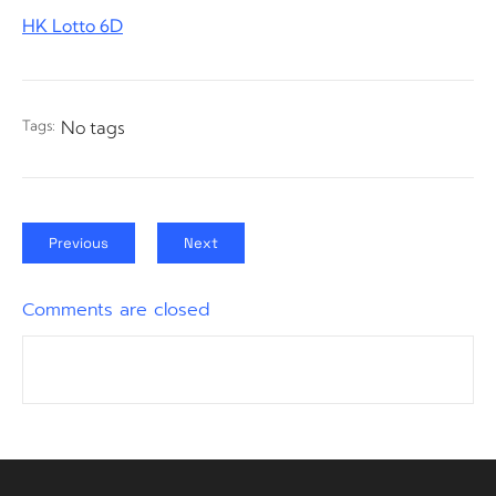
HK Lotto 6D
Tags:
No tags
Previous
Next
Comments are closed