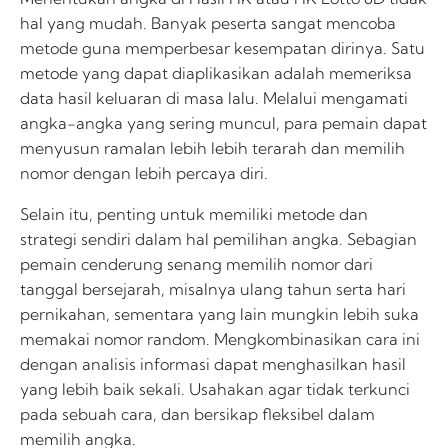
hal yang mudah. Banyak peserta sangat mencoba
metode guna memperbesar kesempatan dirinya. Satu
metode yang dapat diaplikasikan adalah memeriksa
data hasil keluaran di masa lalu. Melalui mengamati
angka-angka yang sering muncul, para pemain dapat
menyusun ramalan lebih lebih terarah dan memilih
nomor dengan lebih percaya diri.
Selain itu, penting untuk memiliki metode dan
strategi sendiri dalam hal pemilihan angka. Sebagian
pemain cenderung senang memilih nomor dari
tanggal bersejarah, misalnya ulang tahun serta hari
pernikahan, sementara yang lain mungkin lebih suka
memakai nomor random. Mengkombinasikan cara ini
dengan analisis informasi dapat menghasilkan hasil
yang lebih baik sekali. Usahakan agar tidak terkunci
pada sebuah cara, dan bersikap fleksibel dalam
memilih angka.