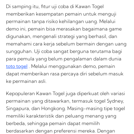
Di samping itu, fitur uji coba di Kawan Togel
memberikan kesempatan pemain untuk menguji
permainan tanpa risiko kehilangan uang. Melalui
demo ini, pemain bisa merasakan bagaimana game
digunakan, mengenali strategi yang berhasil, dan
memahami cara kerja sebelum bermain dengan uang
sungguhan. Uji coba sangat berguna terutama bagi
para pemula yang belum pengalaman dalam dunia
toto togel
. Melalui menggunakan demo, pemain
dapat memberikan rasa percaya diri sebelum masuk
ke permainan asli.
Kepopuleran Kawan Togel juga diperkuat oleh variasi
permainan yang ditawarkan, termasuk togel Sydney,
Singapura, dan Hongkong. Masing-masing tipe togel
memiliki karakteristik dan peluang menang yang
berbeda, sehingga pemain dapat memilih
berdasarkan dengan preferensi mereka. Dengan