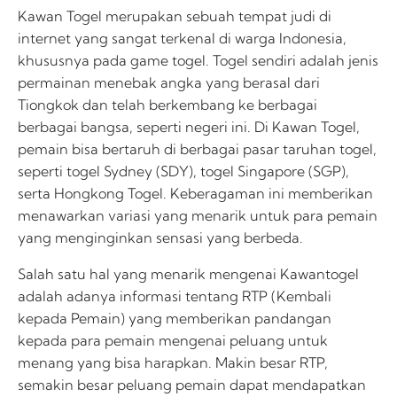
Kawan Togel merupakan sebuah tempat judi di
internet yang sangat terkenal di warga Indonesia,
khususnya pada game togel. Togel sendiri adalah jenis
permainan menebak angka yang berasal dari
Tiongkok dan telah berkembang ke berbagai
berbagai bangsa, seperti negeri ini. Di Kawan Togel,
pemain bisa bertaruh di berbagai pasar taruhan togel,
seperti togel Sydney (SDY), togel Singapore (SGP),
serta Hongkong Togel. Keberagaman ini memberikan
menawarkan variasi yang menarik untuk para pemain
yang menginginkan sensasi yang berbeda.
Salah satu hal yang menarik mengenai Kawantogel
adalah adanya informasi tentang RTP (Kembali
kepada Pemain) yang memberikan pandangan
kepada para pemain mengenai peluang untuk
menang yang bisa harapkan. Makin besar RTP,
semakin besar peluang pemain dapat mendapatkan