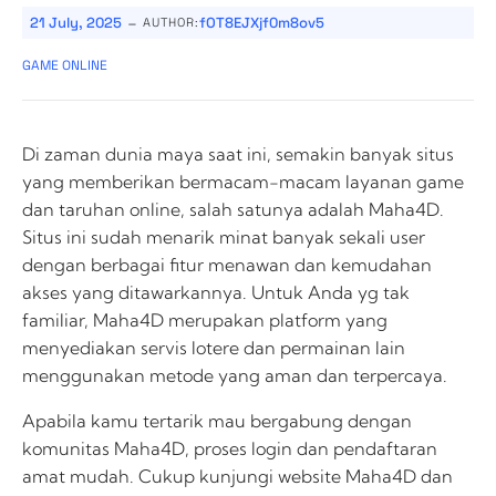
-
21 July, 2025
fOT8EJXjf0m8ov5
AUTHOR:
GAME ONLINE
Di zaman dunia maya saat ini, semakin banyak situs
yang memberikan bermacam-macam layanan game
dan taruhan online, salah satunya adalah Maha4D.
Situs ini sudah menarik minat banyak sekali user
dengan berbagai fitur menawan dan kemudahan
akses yang ditawarkannya. Untuk Anda yg tak
familiar, Maha4D merupakan platform yang
menyediakan servis lotere dan permainan lain
menggunakan metode yang aman dan terpercaya.
Apabila kamu tertarik mau bergabung dengan
komunitas Maha4D, proses login dan pendaftaran
amat mudah. Cukup kunjungi website Maha4D dan