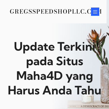
Skip
to
GREGSSPEEDSHOPLLC.COM
content
Update Terkini
pada Situs
Maha4D yang
Harus Anda Tahu