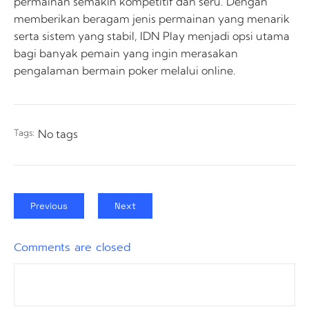
permainan semakin kompetitif dan seru. Dengan
memberikan beragam jenis permainan yang menarik
serta sistem yang stabil, IDN Play menjadi opsi utama
bagi banyak pemain yang ingin merasakan
pengalaman bermain poker melalui online.
Tags:
No tags
Previous
Next
Comments are closed