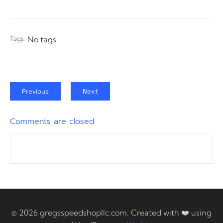
Tags:
No tags
Previous
Next
Comments are closed
© 2026 gregsspeedshopllc.com. Created with ❤️ using