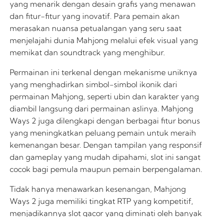
yang menarik dengan desain grafis yang menawan
dan fitur-fitur yang inovatif. Para pemain akan
merasakan nuansa petualangan yang seru saat
menjelajahi dunia Mahjong melalui efek visual yang
memikat dan soundtrack yang menghibur.
Permainan ini terkenal dengan mekanisme uniknya
yang menghadirkan simbol-simbol ikonik dari
permainan Mahjong, seperti ubin dan karakter yang
diambil langsung dari permainan aslinya. Mahjong
Ways 2 juga dilengkapi dengan berbagai fitur bonus
yang meningkatkan peluang pemain untuk meraih
kemenangan besar. Dengan tampilan yang responsif
dan gameplay yang mudah dipahami, slot ini sangat
cocok bagi pemula maupun pemain berpengalaman.
Tidak hanya menawarkan kesenangan, Mahjong
Ways 2 juga memiliki tingkat RTP yang kompetitif,
menjadikannya slot gacor yang diminati oleh banyak