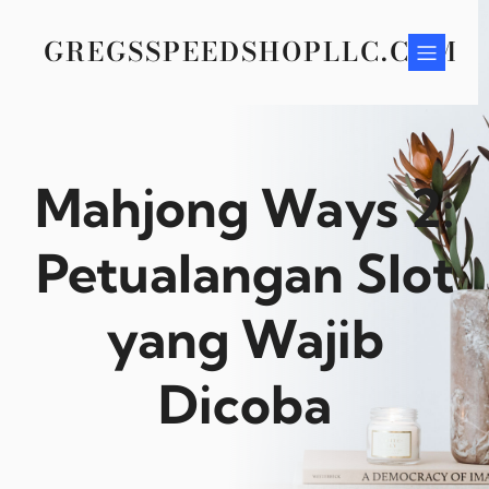
Skip
to
GREGSSPEEDSHOPLLC.COM
content
Mahjong Ways 2:
Petualangan Slot
yang Wajib
Dicoba