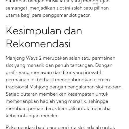
ditambah dengan musik latar yang menggugah
semangat, menjadikan slot ini salah satu pilihan
utama bagi para penggemar slot gacor.
Kesimpulan dan
Rekomendasi
Mahjong Ways 2 merupakan salah satu permainan
slot yang menarik dan penuh tantangan. Dengan
grafis yang menawan dan fitur yang inovatif,
permainan ini berhasil menggabungkan elemen
tradisional Mahjong dengan pengalaman slot modern.
Setiap putaran memberikan kesempatan untuk
memenangkan hadiah yang menarik, sehingga
membuat pemain terus kembali untuk mencoba
keberuntungan mereka.
Rekomendasi bagi para pencinta slot adalah untuk