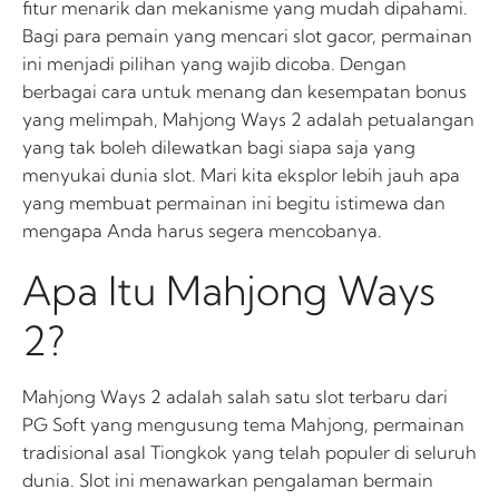
fitur menarik dan mekanisme yang mudah dipahami.
Bagi para pemain yang mencari slot gacor, permainan
ini menjadi pilihan yang wajib dicoba. Dengan
berbagai cara untuk menang dan kesempatan bonus
yang melimpah, Mahjong Ways 2 adalah petualangan
yang tak boleh dilewatkan bagi siapa saja yang
menyukai dunia slot. Mari kita eksplor lebih jauh apa
yang membuat permainan ini begitu istimewa dan
mengapa Anda harus segera mencobanya.
Apa Itu Mahjong Ways
2?
Mahjong Ways 2 adalah salah satu slot terbaru dari
PG Soft yang mengusung tema Mahjong, permainan
tradisional asal Tiongkok yang telah populer di seluruh
dunia. Slot ini menawarkan pengalaman bermain