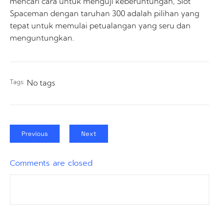
mencari cara untuk menguji keberuntungan, Slot
Spaceman dengan taruhan 300 adalah pilihan yang
tepat untuk memulai petualangan yang seru dan
menguntungkan.
Tags:
No tags
Previous
Next
Comments are closed