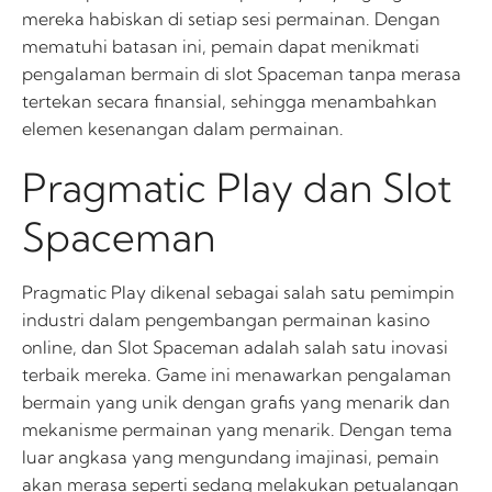
mereka habiskan di setiap sesi permainan. Dengan
mematuhi batasan ini, pemain dapat menikmati
pengalaman bermain di slot Spaceman tanpa merasa
tertekan secara finansial, sehingga menambahkan
elemen kesenangan dalam permainan.
Pragmatic Play dan Slot
Spaceman
Pragmatic Play dikenal sebagai salah satu pemimpin
industri dalam pengembangan permainan kasino
online, dan Slot Spaceman adalah salah satu inovasi
terbaik mereka. Game ini menawarkan pengalaman
bermain yang unik dengan grafis yang menarik dan
mekanisme permainan yang menarik. Dengan tema
luar angkasa yang mengundang imajinasi, pemain
akan merasa seperti sedang melakukan petualangan