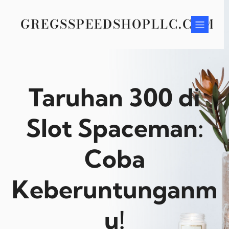
Skip
to
GREGSSPEEDSHOPLLC.COM
content
Taruhan 300 di
Slot Spaceman:
Coba
Keberuntunganm
u!