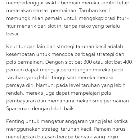
memperlonggar waktu bermain mereka sambil tetap
merasakan sensasi permainan. Taruhan kecil
memungkinkan pemain untuk mengeksplorasi fitur-
fitur menarik dari slot ini tanpa risiko yang terlalu
besar.
Keuntungan lain dari strategi taruhan kecil adalah
kesempatan untuk mencoba berbagai strategi dan
pola permainan. Dengan slot bet 300 atau slot bet 400,
pemain dapat menguji peruntungan mereka pada
taruhan yang lebih tinggi saat mereka merasa
percaya diri. Namun, pada level taruhan yang lebih
rendah, mereka juga dapat mempelajari pola
pembayaran dan memahami mekanisme permainan
Spaceman dengan lebih baik.
Penting untuk mengatur anggaran yang jelas ketika
menggunakan strategi taruhan kecil. Pemain harus
menetapkan batasan berapa banyak yang ingin