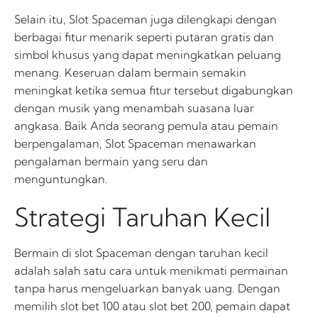
Selain itu, Slot Spaceman juga dilengkapi dengan
berbagai fitur menarik seperti putaran gratis dan
simbol khusus yang dapat meningkatkan peluang
menang. Keseruan dalam bermain semakin
meningkat ketika semua fitur tersebut digabungkan
dengan musik yang menambah suasana luar
angkasa. Baik Anda seorang pemula atau pemain
berpengalaman, Slot Spaceman menawarkan
pengalaman bermain yang seru dan
menguntungkan.
Strategi Taruhan Kecil
Bermain di slot Spaceman dengan taruhan kecil
adalah salah satu cara untuk menikmati permainan
tanpa harus mengeluarkan banyak uang. Dengan
memilih slot bet 100 atau slot bet 200, pemain dapat