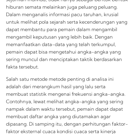
hiburan semata melainkan juga peluang peluang.
Dalam menganalis informasi pacu taruhan, krusial
untuk melihat pola sejarah serta kecenderungan yang
dapat membantu para pemain dalam mengambil
mengambil keputusan yang lebih baik. Dengan
memanfaatkan data-data yang telah terkumpul,
pemain dapat bisa mengetahui angka-angka yang
sering muncul dan menciptakan taktik berdasarkan
fakta tersebut.
Salah satu metode metode penting di analisa ini
adalah dari merangkum hasil yang lalu serta
membuat statistik mengenai frekuensi angka-angka.
Contohnya, lewat melihat angka-angka yang sering
nampak dalam waktu tersebut, pemain dapat dapat
membuat daftar angka yang diutamakan agar
dipasang. Di samping itu, dengan perhitungan faktor-
faktor eksternal cuaca kondisi cuaca serta kinerja