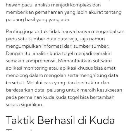
hewan pacu, analisa menjadi kompleks dan
memberikan pemahaman yang lebih akurat tentang
peluang hasil yang yang ada.
Penting juga untuk tidak hanya hanya mengandalkan
pada satu sumber data data saja, saja namun
mengumpulkan informasi dari sumber sumber.
Dengan itu, analisis kuda togel menjadi semakin
semakin komprehensif. Memanfaatkan software
aplikasi monitoring atau aplikasi khusus bisa amat
menolong dalam mengolah serta menghitung data
tersebut. Melalui cara yang dan terstruktur dan
berdasarkan data, peluang untuk meraih kesuksesan
pada permainan kuda kuda togel bisa bertambah
secara signifikan.
Taktik Berhasil di Kuda