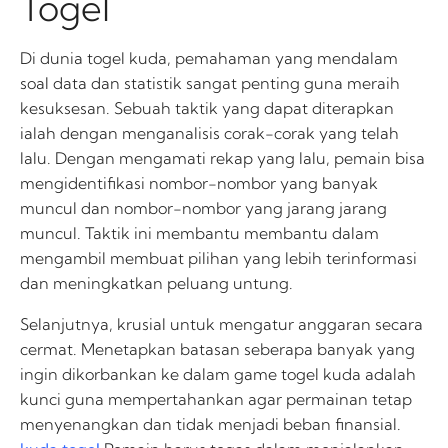
Togel
Di dunia togel kuda, pemahaman yang mendalam
soal data dan statistik sangat penting guna meraih
kesuksesan. Sebuah taktik yang dapat diterapkan
ialah dengan menganalisis corak-corak yang telah
lalu. Dengan mengamati rekap yang lalu, pemain bisa
mengidentifikasi nombor-nombor yang banyak
muncul dan nombor-nombor yang jarang jarang
muncul. Taktik ini membantu membantu dalam
mengambil membuat pilihan yang lebih terinformasi
dan meningkatkan peluang untung.
Selanjutnya, krusial untuk mengatur anggaran secara
cermat. Menetapkan batasan seberapa banyak yang
ingin dikorbankan ke dalam game togel kuda adalah
kunci guna mempertahankan agar permainan tetap
menyenangkan dan tidak menjadi beban finansial.