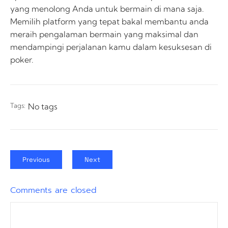
yang menolong Anda untuk bermain di mana saja.
Memilih platform yang tepat bakal membantu anda
meraih pengalaman bermain yang maksimal dan
mendampingi perjalanan kamu dalam kesuksesan di
poker.
Tags:
No tags
Previous
Next
Comments are closed