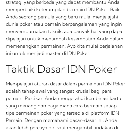
strategi yang berbeda yang dapat membantu Anda
memperbaiki keterampilan bermain IDN Poker. Baik
Anda seorang pemula yang baru mulai menjelajahi
dunia poker atau pemain berpengalaman yang ingin
menyempurnakan teknik, ada banyak hal yang dapat
dipelajari untuk menambah kesempatan Anda dalam
memenangkan permainan. Ayo kita mulai perjalanan
ini untuk menjadi master di IDN Poker.
Taktik Dasar IDN Poker
Mempelajari aturan dasar dalam permainan IDN Poker
adalah tahap awal yang sangat krusial bagi para
pemain. Pastikan Anda mengetahui kombinasi kartu
yang menang dan bagaimana cara bermain setiap
tipe permainan poker yang tersedia di platform IDN
Pemain. Dengan memahami dasar-dasar ini, Anda
akan lebih percaya diri saat mengambil tindakan di