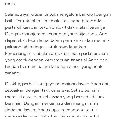
meja.
Selanjutnya, krusial untuk mengelola bankroll dengan
baik. Tentukanlah limit maksimal yang bisa Anda
pertaruhkan dan tekun untuk tidak melampauinya.
Dengan manajemen keuangan yang bijaksana, Anda
dapat eksis lebih lama dalam permainan dan memiliki
peluang lebih tinggi untuk mendapatkan
kemenangan. Cobalah untuk bermain pada taruhan
yang cocok dengan kemampuan finansial Anda dan
hindari bermain dalam keadaan emosi yang tidak
tenang.
Di akhir, perhatikan gaya permainan lawan Anda dan
sesuaikan dengan taktik mereka. Setiap pemain
memiliki gaya dan kebiasaan yang berbeda dalam
bermain. Dengan mengamati dan menganalisis
tindakan lawan, Anda dapat menantang taktik
mereka dan meningkatkan peluang Anda untuk