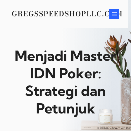
Skip
to
GREGSSPEEDSHOPLLC.COM
content
Menjadi Master
IDN Poker:
Strategi dan
Petunjuk