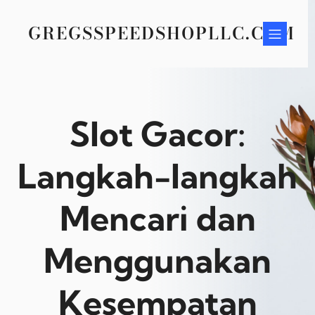
Skip
to
GREGSSPEEDSHOPLLC.COM
content
Slot Gacor:
Langkah-langkah
Mencari dan
Menggunakan
Kesempatan