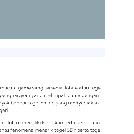
macam game yang tersedia, lotere atau togel
ih penghargaan yang melimpah cuma dengan
anyak bandar togel online yang menyediakan
geri.
is lotere memiliki keunikan serta ketentuan
ahas fenomena menarik togel SDY serta togel