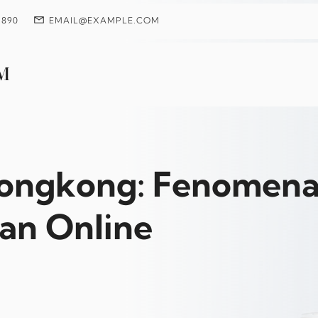
 890
EMAIL@EXAMPLE.COM
M
Hongkong: Fenomena
ian Online