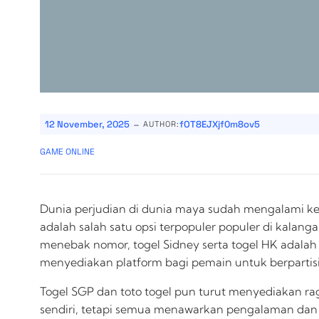
-
12 November, 2025
fOT8EJXjf0m8ov5
AUTHOR:
GAME ONLINE
Dunia perjudian di dunia maya sudah mengalami kem
adalah salah satu opsi terpopuler populer di ka
menebak nomor, togel Sidney serta togel HK adalah
menyediakan platform bagi pemain untuk berpartisipa
Togel SGP dan toto togel pun turut menyediakan ra
sendiri, tetapi semua menawarkan pengalaman dan i