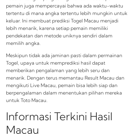
pemain juga mempercayai bahwa ada waktu-waktu
tertentu di mana angka tertentu lebih mungkin untuk
keluar. Ini membuat prediksi Togel Macau menjadi
lebih menarik, karena setiap pemain memiliki
pendekatan dan metode uniknya sendiri dalam
memilih angka.
Meskipun tidak ada jaminan pasti dalam permainan
Togel, upaya untuk memprediksi hasil dapat
memberikan pengalaman yang lebih seru dan
menarik. Dengan terus memantau Result Macau dan
mengikuti Live Macau, pemain bisa lebih siap dan
berpengalaman dalam menentukan pilihan mereka
untuk Toto Macau.
Informasi Terkini Hasil
Macau