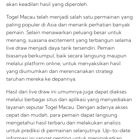
akan keadilan hasil yang diperoleh.
Togel Macau telah menjadi salah satu permainan yang
paling populer di Asia dan menarik perhatian banyak
pemain. Selain menawarkan peluang besar untuk
menang, suasana excitement yang terbangun selama
live draw menjadi daya tarik tersendiri. Pemain
biasanya berkumpul, baik secara langsung maupun
melalui platform online, untuk menyaksikan hasil
yang diumumkan dan merencanakan strategi
taruhan mereka ke depannya.
Hasil dari live draw ini umumnya juga dapat diakses
melalui berbagai situs dan aplikasi yang menyediakan
layanan seputar Togel Macau. Dengan adanya akses
cepat dan mudah, para pemain dapat langsung
mengetahui hasil terbaru dan melakukan analisis
untuk prediksi di permainan selanjutnya. Up-to-date
informasi ini sangat penting untuk meningkatkan