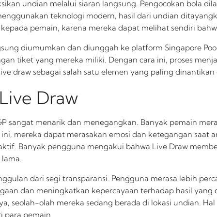
ksikan undian melalui siaran langsung. Pengocokan bola di
nggunakan teknologi modern, hasil dari undian ditayangk
epada pemain, karena mereka dapat melihat sendiri bahwa s
t langsung diumumkan dan diunggah ke platform Singapore Po
 tiket yang mereka miliki. Dengan cara ini, proses menjad
ive draw sebagai salah satu elemen yang paling dinantikan
Live Draw
GP sangat menarik dan menegangkan. Banyak pemain meras
ra ini, mereka dapat merasakan emosi dan ketegangan saat
eraktif. Banyak pengguna mengakui bahwa Live Draw memb
 lama.
nggulan dari segi transparansi. Pengguna merasa lebih perc
rigaan dan meningkatkan kepercayaan terhadap hasil yang 
, seolah-olah mereka sedang berada di lokasi undian. Ha
i para pemain.