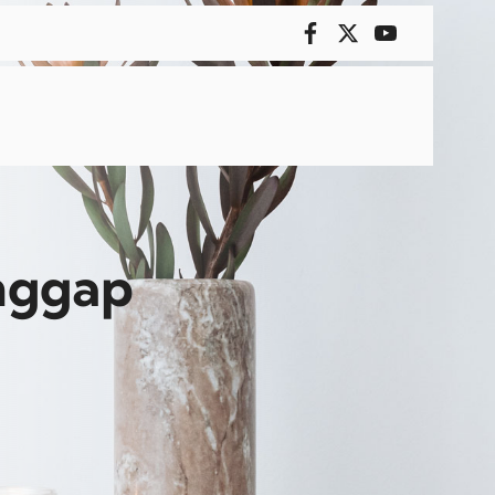
nggap