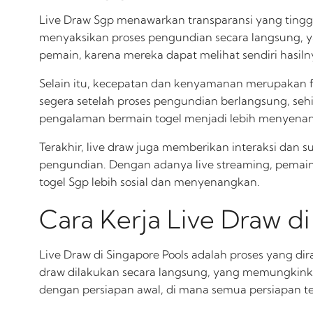
Live Draw Sgp menawarkan transparansi yang tingg
menyaksikan proses pengundian secara langsung, y
pemain, karena mereka dapat melihat sendiri hasiln
Selain itu, kecepatan dan kenyamanan merupakan fa
segera setelah proses pengundian berlangsung, se
pengalaman bermain togel menjadi lebih menyenang
Terakhir, live draw juga memberikan interaksi dan
pengundian. Dengan adanya live streaming, pemain
togel Sgp lebih sosial dan menyenangkan.
Cara Kerja Live Draw di
Live Draw di Singapore Pools adalah proses yang d
draw dilakukan secara langsung, yang memungkinkan
dengan persiapan awal, di mana semua persiapan te