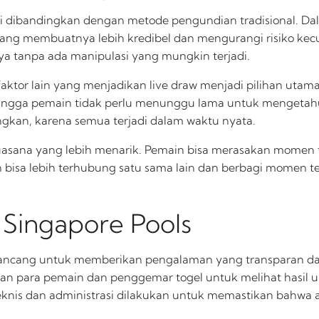
i dibandingkan dengan metode pengundian tradisional. Dal
ang membuatnya lebih kredibel dan mengurangi risiko kec
ya tanpa ada manipulasi yang mungkin terjadi.
ktor lain yang menjadikan live draw menjadi pilihan utama
hingga pemain tidak perlu menunggu lama untuk mengetahu
kan, karena semua terjadi dalam waktu nyata.
 suasana yang lebih menarik. Pemain bisa merasakan momen 
 bisa lebih terhubung satu sama lain dan berbagi momen 
 Singapore Pools
irancang untuk memberikan pengalaman yang transparan dan 
 para pemain dan penggemar togel untuk melihat hasil undi
knis dan administrasi dilakukan untuk memastikan bahwa ac