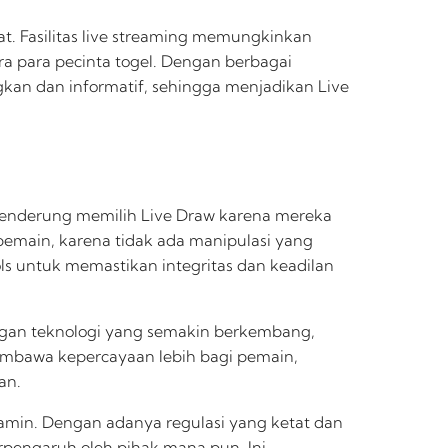
. Fasilitas live streaming memungkinkan
ra para pecinta togel. Dengan berbagai
an dan informatif, sehingga menjadikan Live
cenderung memilih Live Draw karena mereka
pemain, karena tidak ada manipulasi yang
s untuk memastikan integritas dan keadilan
Dengan teknologi yang semakin berkembang,
embawa kepercayaan lebih bagi pemain,
an.
jamin. Dengan adanya regulasi yang ketat dan
rpengaruh oleh pihak mana pun. Ini