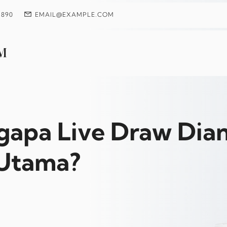
 890
EMAIL@EXAMPLE.COM
M
gapa Live Draw Dia
 Utama?