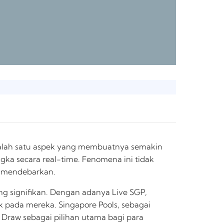
 Salah satu aspek yang membuatnya semakin
ka secara real-time. Fenomena ini tidak
n mendebarkan.
ng signifikan. Dengan adanya Live SGP,
pada mereka. Singapore Pools, sebagai
Draw sebagai pilihan utama bagi para