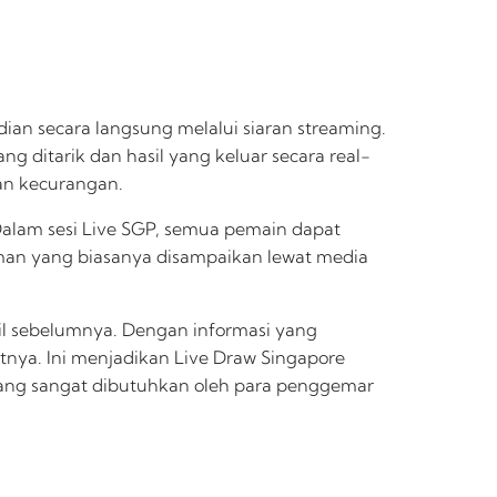
an secara langsung melalui siaran streaming.
 ditarik dan hasil yang keluar secara real-
an kecurangan.
Dalam sesi Live SGP, semua pemain dapat
man yang biasanya disampaikan lewat media
l sebelumnya. Dengan informasi yang
tnya. Ini menjadikan Live Draw Singapore
 yang sangat dibutuhkan oleh para penggemar