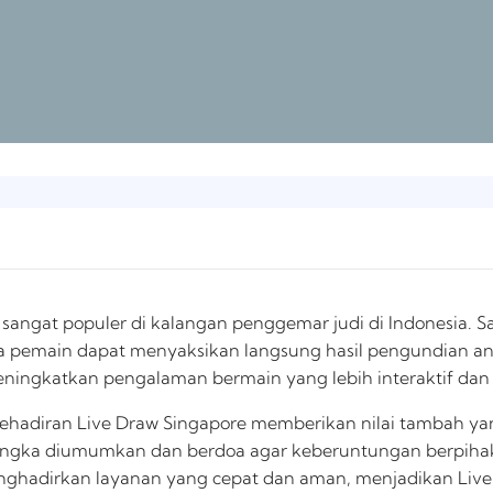
 sangat populer di kalangan penggemar judi di Indonesia.
a pemain dapat menyaksikan langsung hasil pengundian ang
meningkatkan pengalaman bermain yang lebih interaktif da
kehadiran Live Draw Singapore memberikan nilai tambah ya
gka diumumkan dan berdoa agar keberuntungan berpihak 
ghadirkan layanan yang cepat dan aman, menjadikan Live 