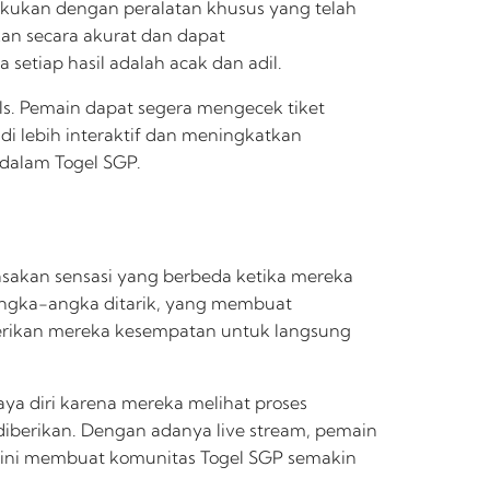
lakukan dengan peralatan khusus yang telah
an secara akurat dan dapat
etiap hasil adalah acak dan adil.
ols. Pemain dapat segera mengecek tiket
i lebih interaktif dan meningkatkan
 dalam Togel SGP.
akan sensasi yang berbeda ketika mereka
 angka-angka ditarik, yang membuat
erikan mereka kesempatan untuk langsung
aya diri karena mereka melihat proses
diberikan. Dengan adanya live stream, pemain
l ini membuat komunitas Togel SGP semakin