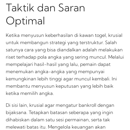
Taktik dan Saran
Optimal
Ketika menyusun keberhasilan di kawan togel, krusial
untuk membangun strategi yang terstruktur. Salah
satunya cara yang bisa diandalkan adalah melakukan
riset terhadap pola angka yang sering muncul. Melalui
mempelajari hasil-hasil yang lalu, pemain dapat
menemukan angka-angka yang mempunyai
kemungkinan lebih tinggi agar muncul kembali. Ini
membantu menyusun keputusan yang lebih baik
ketika memilih angka.
Di sisi lain, krusial agar mengatur bankroll dengan
bijaksana. Tetapkan batasan seberapa yang ingin
dihabiskan dalam satu sesi permainan, serta tak
melewati batas itu. Mengelola keuangan akan