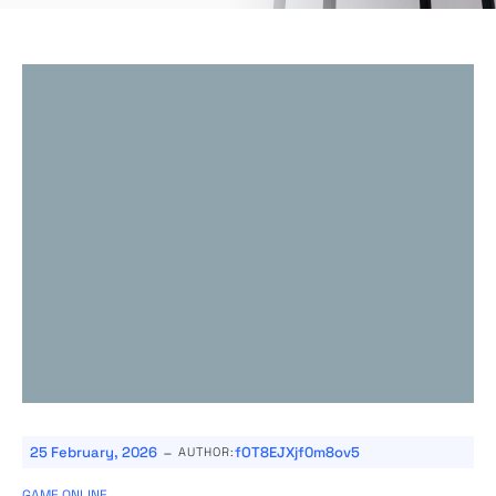
-
25 February, 2026
fOT8EJXjf0m8ov5
AUTHOR:
GAME ONLINE