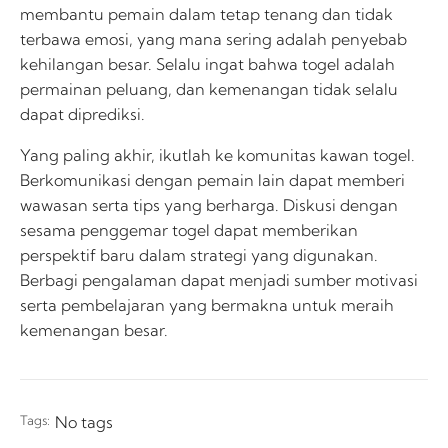
membantu pemain dalam tetap tenang dan tidak
terbawa emosi, yang mana sering adalah penyebab
kehilangan besar. Selalu ingat bahwa togel adalah
permainan peluang, dan kemenangan tidak selalu
dapat diprediksi.
Yang paling akhir, ikutlah ke komunitas kawan togel.
Berkomunikasi dengan pemain lain dapat memberi
wawasan serta tips yang berharga. Diskusi dengan
sesama penggemar togel dapat memberikan
perspektif baru dalam strategi yang digunakan.
Berbagi pengalaman dapat menjadi sumber motivasi
serta pembelajaran yang bermakna untuk meraih
kemenangan besar.
Tags:
No tags