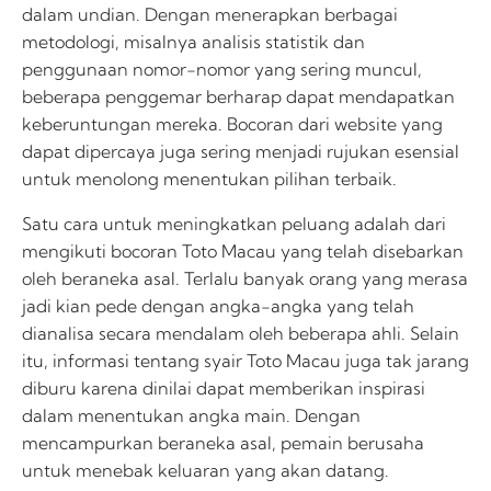
dalam undian. Dengan menerapkan berbagai
metodologi, misalnya analisis statistik dan
penggunaan nomor-nomor yang sering muncul,
beberapa penggemar berharap dapat mendapatkan
keberuntungan mereka. Bocoran dari website yang
dapat dipercaya juga sering menjadi rujukan esensial
untuk menolong menentukan pilihan terbaik.
Satu cara untuk meningkatkan peluang adalah dari
mengikuti bocoran Toto Macau yang telah disebarkan
oleh beraneka asal. Terlalu banyak orang yang merasa
jadi kian pede dengan angka-angka yang telah
dianalisa secara mendalam oleh beberapa ahli. Selain
itu, informasi tentang syair Toto Macau juga tak jarang
diburu karena dinilai dapat memberikan inspirasi
dalam menentukan angka main. Dengan
mencampurkan beraneka asal, pemain berusaha
untuk menebak keluaran yang akan datang.