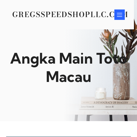
Skip
to
GREGSSPEEDSHOPLLC.COM
content
Angka Main Toto
Macau