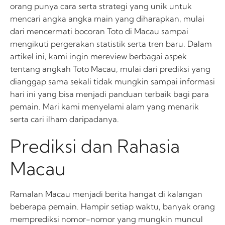
orang punya cara serta strategi yang unik untuk
mencari angka angka main yang diharapkan, mulai
dari mencermati bocoran Toto di Macau sampai
mengikuti pergerakan statistik serta tren baru. Dalam
artikel ini, kami ingin mereview berbagai aspek
tentang angkah Toto Macau, mulai dari prediksi yang
dianggap sama sekali tidak mungkin sampai informasi
hari ini yang bisa menjadi panduan terbaik bagi para
pemain. Mari kami menyelami alam yang menarik
serta cari ilham daripadanya.
Prediksi dan Rahasia
Macau
Ramalan Macau menjadi berita hangat di kalangan
beberapa pemain. Hampir setiap waktu, banyak orang
memprediksi nomor-nomor yang mungkin muncul