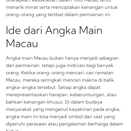
menarik minat serta menciptakan kenangan untuk
orang-orang yang terlibat dalam permainan ini.
Ide dari Angka Main
Macau
Angka main Macau bukan hanya menjadi sebagian
dari permainan, tetapi juga motivasi bagi banyak
orang. Ketika orang-orang mencari-cari ramalan
Macau, mereka seringkali mencari makna di balik
angka-angka tersebut. Setiap angka dapat
merepresentasikan harapan, keberuntungan, atau
bahkan kenangan khusus. Di dalam budaya
masyarakat yang menganut keyakinan pada angka,
angka main ini bisa menjadi simbol dari saat yang
dipenuhi perasaan atau pengalaman berharga dalam