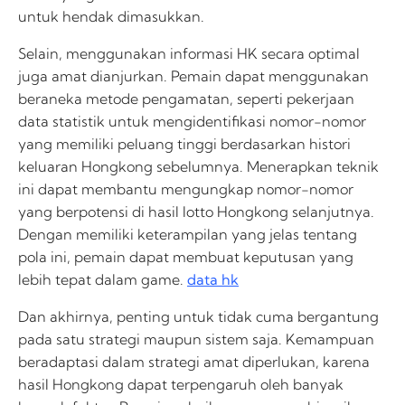
untuk hendak dimasukkan.
Selain, menggunakan informasi HK secara optimal
juga amat dianjurkan. Pemain dapat menggunakan
beraneka metode pengamatan, seperti pekerjaan
data statistik untuk mengidentifikasi nomor-nomor
yang memiliki peluang tinggi berdasarkan histori
keluaran Hongkong sebelumnya. Menerapkan teknik
ini dapat membantu mengungkap nomor-nomor
yang berpotensi di hasil lotto Hongkong selanjutnya.
Dengan memiliki keterampilan yang jelas tentang
pola ini, pemain dapat membuat keputusan yang
lebih tepat dalam game.
data hk
Dan akhirnya, penting untuk tidak cuma bergantung
pada satu strategi maupun sistem saja. Kemampuan
beradaptasi dalam strategi amat diperlukan, karena
hasil Hongkong dapat terpengaruh oleh banyak