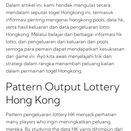
Dalam artikel ini, kami hendak mengulas secara
mendalam seputar togel Hongkong ini, termasuk
informasi penting mengenai hongkong pools, data hk,
serta hasil keluaran dan data pengeluaran lotto
Hongkong. Melalui belajar dari berbagai informasi hk
lotto, dan pengeluaran dan keluaran dari pools,
semoga para pemain dapat mendapatkan kesuksesan
dari game ini. Ayo kita awali menjelajahi trik dan
strategi dalam rangka menambah peluang kalian
dalam permainan togel Hongkong.
Pattern Output Lottery
Hong Kong
Pattern pengeluaran lottery HK menjadi perhatian
many players who ingin meningkatkan peluang
mereka. By studying the data HK yang dihimpun dari