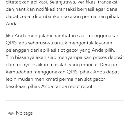
ditetapkan aplikasi. Selanjutnya, verifikasi transaksi
dan nantikan notifikasi transaksi berhasil agar dana
dapat cepat ditambahkan ke akun permainan pihak
Anda.
Jika Anda mengalami hambatan saat menggunakan
QRIS, ada seharusnya untuk mengontak layanan
pelanggan dari aplikasi slot gacor yang Anda pilih.
Tim biasanya akan siap menyampaikan proses deposit
dan menyelesaikan masalah yang muncul. Dengan
kemudahan menggunakan QRIS, pihak Anda dapat
lebih mudah menikmati permainan slot gacor
kesukaan pihak Anda tanpa repot repot.
Tags:
No tags