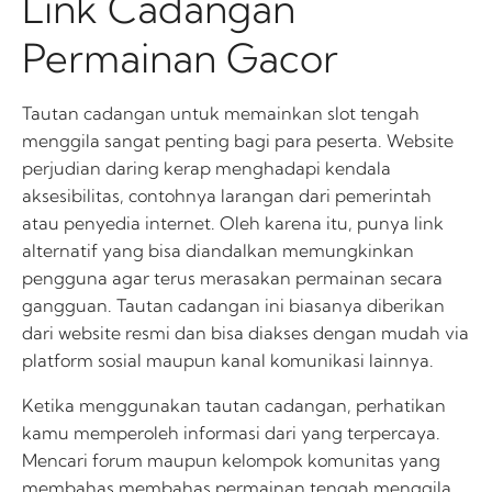
Link Cadangan
Permainan Gacor
Tautan cadangan untuk memainkan slot tengah
menggila sangat penting bagi para peserta. Website
perjudian daring kerap menghadapi kendala
aksesibilitas, contohnya larangan dari pemerintah
atau penyedia internet. Oleh karena itu, punya link
alternatif yang bisa diandalkan memungkinkan
pengguna agar terus merasakan permainan secara
gangguan. Tautan cadangan ini biasanya diberikan
dari website resmi dan bisa diakses dengan mudah via
platform sosial maupun kanal komunikasi lainnya.
Ketika menggunakan tautan cadangan, perhatikan
kamu memperoleh informasi dari yang terpercaya.
Mencari forum maupun kelompok komunitas yang
membahas membahas permainan tengah menggila