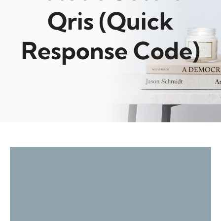
Qris (Quick
Response Code)