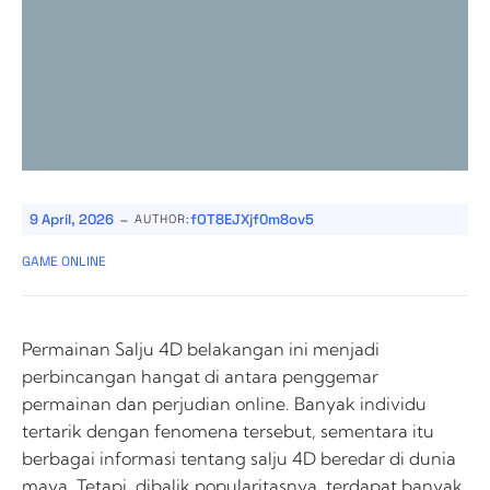
-
9 April, 2026
fOT8EJXjf0m8ov5
AUTHOR:
GAME ONLINE
Permainan Salju 4D belakangan ini menjadi
perbincangan hangat di antara penggemar
permainan dan perjudian online. Banyak individu
tertarik dengan fenomena tersebut, sementara itu
berbagai informasi tentang salju 4D beredar di dunia
maya. Tetapi, dibalik popularitasnya, terdapat banyak