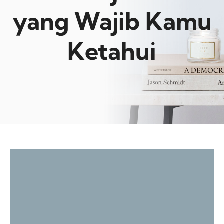
yang Wajib Kamu
Ketahui