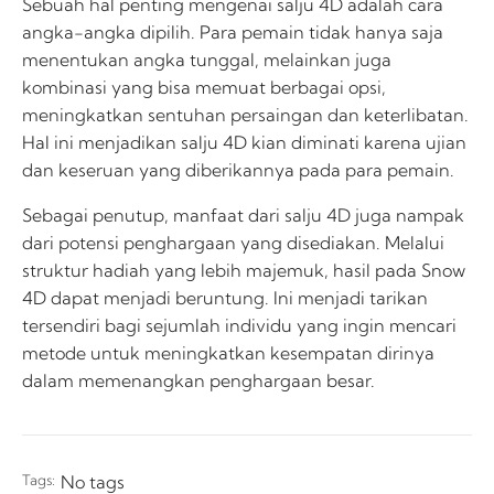
Sebuah hal penting mengenai salju 4D adalah cara
angka-angka dipilih. Para pemain tidak hanya saja
menentukan angka tunggal, melainkan juga
kombinasi yang bisa memuat berbagai opsi,
meningkatkan sentuhan persaingan dan keterlibatan.
Hal ini menjadikan salju 4D kian diminati karena ujian
dan keseruan yang diberikannya pada para pemain.
Sebagai penutup, manfaat dari salju 4D juga nampak
dari potensi penghargaan yang disediakan. Melalui
struktur hadiah yang lebih majemuk, hasil pada Snow
4D dapat menjadi beruntung. Ini menjadi tarikan
tersendiri bagi sejumlah individu yang ingin mencari
metode untuk meningkatkan kesempatan dirinya
dalam memenangkan penghargaan besar.
Tags:
No tags