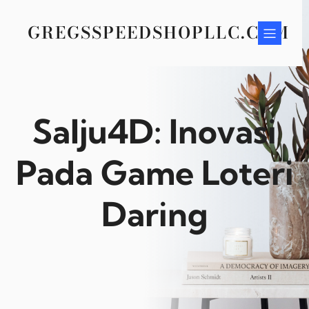
Skip
to
GREGSSPEEDSHOPLLC.COM
content
Salju4D: Inovasi
Pada Game Loteri
Daring