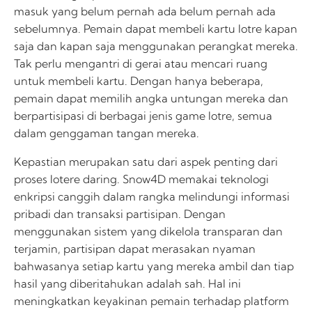
masuk yang belum pernah ada belum pernah ada
sebelumnya. Pemain dapat membeli kartu lotre kapan
saja dan kapan saja menggunakan perangkat mereka.
Tak perlu mengantri di gerai atau mencari ruang
untuk membeli kartu. Dengan hanya beberapa,
pemain dapat memilih angka untungan mereka dan
berpartisipasi di berbagai jenis game lotre, semua
dalam genggaman tangan mereka.
Kepastian merupakan satu dari aspek penting dari
proses lotere daring. Snow4D memakai teknologi
enkripsi canggih dalam rangka melindungi informasi
pribadi dan transaksi partisipan. Dengan
menggunakan sistem yang dikelola transparan dan
terjamin, partisipan dapat merasakan nyaman
bahwasanya setiap kartu yang mereka ambil dan tiap
hasil yang diberitahukan adalah sah. Hal ini
meningkatkan keyakinan pemain terhadap platform