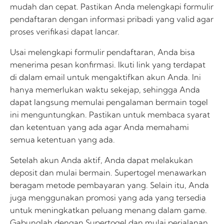
mudah dan cepat. Pastikan Anda melengkapi formulir
pendaftaran dengan informasi pribadi yang valid agar
proses verifikasi dapat lancar.
Usai melengkapi formulir pendaftaran, Anda bisa
menerima pesan konfirmasi. Ikuti link yang terdapat
di dalam email untuk mengaktifkan akun Anda. Ini
hanya memerlukan waktu sekejap, sehingga Anda
dapat langsung memulai pengalaman bermain togel
ini menguntungkan. Pastikan untuk membaca syarat
dan ketentuan yang ada agar Anda memahami
semua ketentuan yang ada.
Setelah akun Anda aktif, Anda dapat melakukan
deposit dan mulai bermain. Supertogel menawarkan
beragam metode pembayaran yang. Selain itu, Anda
juga menggunakan promosi yang ada yang tersedia
untuk meningkatkan peluang menang dalam game.
Gabunglah dengan Supertogel dan mulai perjalanan