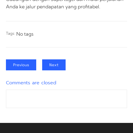
Anda ke jalur pendapatan yang profitabel.
Tags:
No tags
Previous
Next
Comments are closed