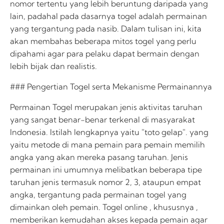
nomor tertentu yang lebih beruntung daripada yang
lain, padahal pada dasarnya togel adalah permainan
yang tergantung pada nasib. Dalam tulisan ini, kita
akan membahas beberapa mitos togel yang perlu
dipahami agar para pelaku dapat bermain dengan
lebih bijak dan realistis.
### Pengertian Togel serta Mekanisme Permainannya
Permainan Togel merupakan jenis aktivitas taruhan
yang sangat benar-benar terkenal di masyarakat
Indonesia. Istilah lengkapnya yaitu "toto gelap". yang
yaitu metode di mana pemain para pemain memilih
angka yang akan mereka pasang taruhan. Jenis
permainan ini umumnya melibatkan beberapa tipe
taruhan jenis termasuk nomor 2, 3, ataupun empat
angka, tergantung pada permainan togel yang
dimainkan oleh pemain. Togel online , khususnya ,
memberikan kemudahan akses kepada pemain agar