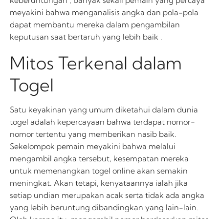
keberuntungan , banyak sekali pemain yang percaya
meyakini bahwa menganalisis angka dan pola-pola
dapat membantu mereka dalam pengambilan
keputusan saat bertaruh yang lebih baik .
Mitos Terkenal dalam
Togel
Satu keyakinan yang umum diketahui dalam dunia
togel adalah kepercayaan bahwa terdapat nomor-
nomor tertentu yang memberikan nasib baik.
Sekelompok pemain meyakini bahwa melalui
mengambil angka tersebut, kesempatan mereka
untuk memenangkan togel online akan semakin
meningkat. Akan tetapi, kenyataannya ialah jika
setiap undian merupakan acak serta tidak ada angka
yang lebih beruntung dibandingkan yang lain-lain.