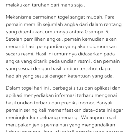
melakukan taruhan dari mana saja .
Mekanisme permainan togel sangat mudah. Para
pemain memilih sejumlah angka dari dalam rentang
yang ditentukan, umumnya antara 0 sampai 9.
Setelah pemilihan angka , pemain kemudian akan
menanti hasil pengundian yang akan diumumkan
secara resmi. Hasil ini umumnya didasarkan pada
angka yang ditarik pada undian resmi , dan pemain
yang sesuai dengan hasil undian tersebut dapat
hadiah yang sesuai dengan ketentuan yang ada.
Dalam togel hari ini , berbagai situs dan aplikasi dan
aplikasi menyediakan informasi terbaru mengenai
hasil undian terbaru dan prediksi nomor. Banyak
pemain sering kali memanfaatkan data-data ini agar
meningkatkan peluang menang . Walaupun togel
merupakan jenis permainan yang mengandalkan