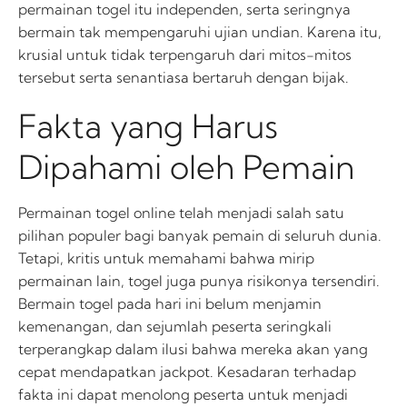
permainan togel itu independen, serta seringnya
bermain tak mempengaruhi ujian undian. Karena itu,
krusial untuk tidak terpengaruh dari mitos-mitos
tersebut serta senantiasa bertaruh dengan bijak.
Fakta yang Harus
Dipahami oleh Pemain
Permainan togel online telah menjadi salah satu
pilihan populer bagi banyak pemain di seluruh dunia.
Tetapi, kritis untuk memahami bahwa mirip
permainan lain, togel juga punya risikonya tersendiri.
Bermain togel pada hari ini belum menjamin
kemenangan, dan sejumlah peserta seringkali
terperangkap dalam ilusi bahwa mereka akan yang
cepat mendapatkan jackpot. Kesadaran terhadap
fakta ini dapat menolong peserta untuk menjadi