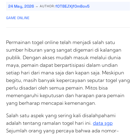
-
24 May, 2026
fOT8EJXjf0m8ov5
AUTHOR:
GAME ONLINE
Permainan togel online telah menjadi salah satu
sumber hiburan yang sangat digemari di kalangan
publik. Dengan akses mudah masuk melalui dunia
maya, pemain dapat berpartisipasi dalam undian
setiap hari dari mana saja dan kapan saja. Meskipun
begitu, masih banyak kepercayaan seputar togel yang
perlu disadari oleh semua pemain. Mitos bisa
memengaruhi keputusan dan harapan para pemain
yang berharap mencapai kemenangan.
Salah satu aspek yang sering kali disalahpahami
adalah tentang ramalan togel hari ini.
data sgp
Sejumlah orang yang percaya bahwa ada nomor-