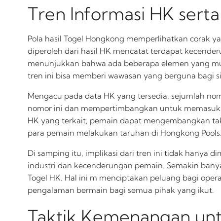
Tren Informasi HK ser
Pola hasil Togel Hongkong memperlihatkan corak ya
diperoleh dari hasil HK mencatat terdapat kecender
menunjukkan bahwa ada beberapa elemen yang mungki
tren ini bisa memberi wawasan yang berguna bagi 
Mengacu pada data HK yang tersedia, sejumlah nomo
nomor ini dan mempertimbangkan untuk memasukkan
HK yang terkait, pemain dapat mengembangkan takti
para pemain melakukan taruhan di Hongkong Pools
Di samping itu, implikasi dari tren ini tidak hany
industri dan kecenderungan pemain. Semakin banya
Togel HK. Hal ini m menciptakan peluang bagi opera
pengalaman bermain bagi semua pihak yang ikut.
Taktik Kemenangan un