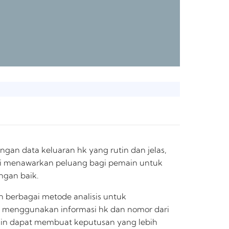
ngan data keluaran hk yang rutin dan jelas,
ni menawarkan peluang bagi pemain untuk
ngan baik.
berbagai metode analisis untuk
ra menggunakan informasi hk dan nomor dari
ain dapat membuat keputusan yang lebih