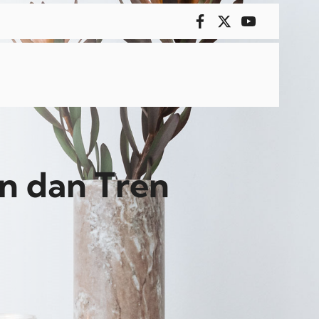
n dan Tren