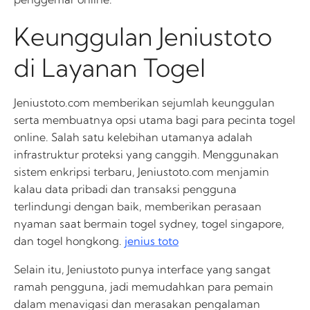
Keunggulan Jeniustoto
di Layanan Togel
Jeniustoto.com memberikan sejumlah keunggulan
serta membuatnya opsi utama bagi para pecinta togel
online. Salah satu kelebihan utamanya adalah
infrastruktur proteksi yang canggih. Menggunakan
sistem enkripsi terbaru, Jeniustoto.com menjamin
kalau data pribadi dan transaksi pengguna
terlindungi dengan baik, memberikan perasaan
nyaman saat bermain togel sydney, togel singapore,
dan togel hongkong.
jenius toto
Selain itu, Jeniustoto punya interface yang sangat
ramah pengguna, jadi memudahkan para pemain
dalam menavigasi dan merasakan pengalaman