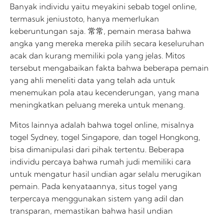
Banyak individu yaitu meyakini sebab togel online,
termasuk jeniustoto, hanya memerlukan
keberuntungan saja. 常常, pemain merasa bahwa
angka yang mereka mereka pilih secara keseluruhan
acak dan kurang memiliki pola yang jelas. Mitos
tersebut mengabaikan fakta bahwa beberapa pemain
yang ahli meneliti data yang telah ada untuk
menemukan pola atau kecenderungan, yang mana
meningkatkan peluang mereka untuk menang.
Mitos lainnya adalah bahwa togel online, misalnya
togel Sydney, togel Singapore, dan togel Hongkong,
bisa dimanipulasi dari pihak tertentu. Beberapa
individu percaya bahwa rumah judi memiliki cara
untuk mengatur hasil undian agar selalu merugikan
pemain. Pada kenyataannya, situs togel yang
terpercaya menggunakan sistem yang adil dan
transparan, memastikan bahwa hasil undian