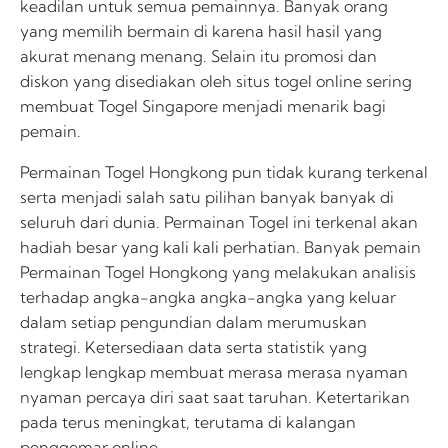
keadilan untuk semua pemainnya. Banyak orang
yang memilih bermain di karena hasil hasil yang
akurat menang menang. Selain itu promosi dan
diskon yang disediakan oleh situs togel online sering
membuat Togel Singapore menjadi menarik bagi
pemain.
Permainan Togel Hongkong pun tidak kurang terkenal
serta menjadi salah satu pilihan banyak banyak di
seluruh dari dunia. Permainan Togel ini terkenal akan
hadiah besar yang kali kali perhatian. Banyak pemain
Permainan Togel Hongkong yang melakukan analisis
terhadap angka-angka angka-angka yang keluar
dalam setiap pengundian dalam merumuskan
strategi. Ketersediaan data serta statistik yang
lengkap lengkap membuat merasa merasa nyaman
nyaman percaya diri saat saat taruhan. Ketertarikan
pada terus meningkat, terutama di kalangan
penggemar online.