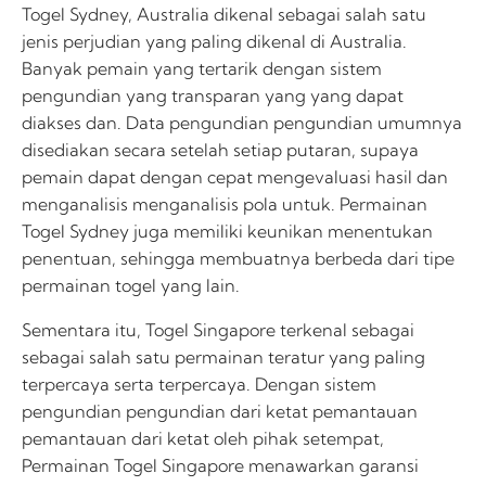
Togel Sydney, Australia dikenal sebagai salah satu
jenis perjudian yang paling dikenal di Australia.
Banyak pemain yang tertarik dengan sistem
pengundian yang transparan yang yang dapat
diakses dan. Data pengundian pengundian umumnya
disediakan secara setelah setiap putaran, supaya
pemain dapat dengan cepat mengevaluasi hasil dan
menganalisis menganalisis pola untuk. Permainan
Togel Sydney juga memiliki keunikan menentukan
penentuan, sehingga membuatnya berbeda dari tipe
permainan togel yang lain.
Sementara itu, Togel Singapore terkenal sebagai
sebagai salah satu permainan teratur yang paling
terpercaya serta terpercaya. Dengan sistem
pengundian pengundian dari ketat pemantauan
pemantauan dari ketat oleh pihak setempat,
Permainan Togel Singapore menawarkan garansi