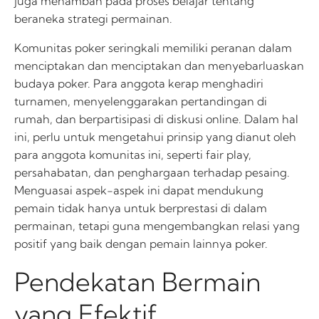
juga menambah pada proses belajar tentang
beraneka strategi permainan.
Komunitas poker seringkali memiliki peranan dalam
menciptakan dan menciptakan dan menyebarluaskan
budaya poker. Para anggota kerap menghadiri
turnamen, menyelenggarakan pertandingan di
rumah, dan berpartisipasi di diskusi online. Dalam hal
ini, perlu untuk mengetahui prinsip yang dianut oleh
para anggota komunitas ini, seperti fair play,
persahabatan, dan penghargaan terhadap pesaing.
Menguasai aspek-aspek ini dapat mendukung
pemain tidak hanya untuk berprestasi di dalam
permainan, tetapi guna mengembangkan relasi yang
positif yang baik dengan pemain lainnya poker.
Pendekatan Bermain
yang Efektif