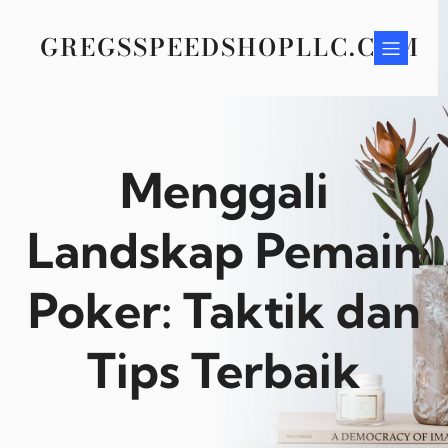
Skip
to
GREGSSPEEDSHOPLLC.COM
content
Menggali
Landskap Pemain
Poker: Taktik dan
Tips Terbaik