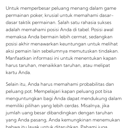
Untuk memperbesar peluang menang dalam game
permainan poker, krusial untuk memahami dasar-
dasar taktik permainan. Salah satu rahasia sukses
adalah memahami posisi Anda di tabel. Posisi awal
memaksa Anda bermain lebih cermat, sedangkan
posisi akhir menawarkan keuntungan untuk melihat
aksi pemain lain sebelumnya memutuskan tindakan.
Manfaatkan informasi ini untuk menentukan kapan
harus taruhan, menaikkan taruhan, atau melipat
kartu Anda.
Selain itu, Anda harus memahami probabilitas dan
peluang pot. Mempelajari kapan peluang pot bisa
menguntungkan bagi Anda dapat mendukung dalam
memiliki pilihan yang lebih cerdas. Misalnya, jika
jumlah uang besar dibandingkan dengan taruhan
yang Anda pasang, Anda kemungkinan menemukan
bahwa itu layak untuk ditaruhkan. Pahami juga