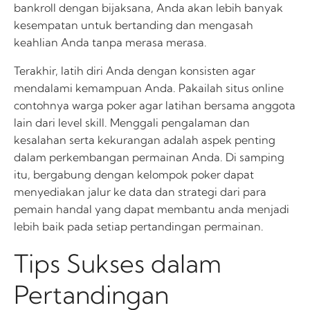
bankroll dengan bijaksana, Anda akan lebih banyak
kesempatan untuk bertanding dan mengasah
keahlian Anda tanpa merasa merasa.
Terakhir, latih diri Anda dengan konsisten agar
mendalami kemampuan Anda. Pakailah situs online
contohnya warga poker agar latihan bersama anggota
lain dari level skill. Menggali pengalaman dan
kesalahan serta kekurangan adalah aspek penting
dalam perkembangan permainan Anda. Di samping
itu, bergabung dengan kelompok poker dapat
menyediakan jalur ke data dan strategi dari para
pemain handal yang dapat membantu anda menjadi
lebih baik pada setiap pertandingan permainan.
Tips Sukses dalam
Pertandingan