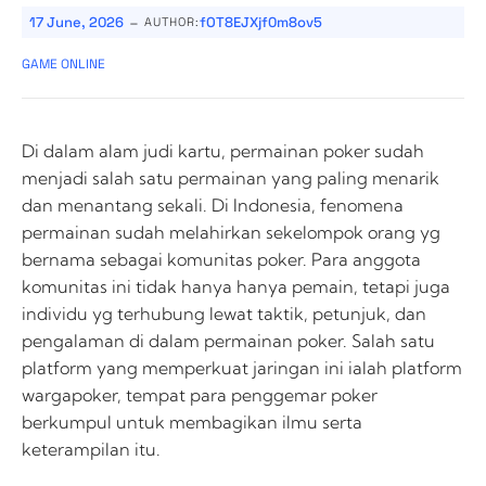
-
17 June, 2026
fOT8EJXjf0m8ov5
AUTHOR:
GAME ONLINE
Di dalam alam judi kartu, permainan poker sudah
menjadi salah satu permainan yang paling menarik
dan menantang sekali. Di Indonesia, fenomena
permainan sudah melahirkan sekelompok orang yg
bernama sebagai komunitas poker. Para anggota
komunitas ini tidak hanya hanya pemain, tetapi juga
individu yg terhubung lewat taktik, petunjuk, dan
pengalaman di dalam permainan poker. Salah satu
platform yang memperkuat jaringan ini ialah platform
wargapoker, tempat para penggemar poker
berkumpul untuk membagikan ilmu serta
keterampilan itu.