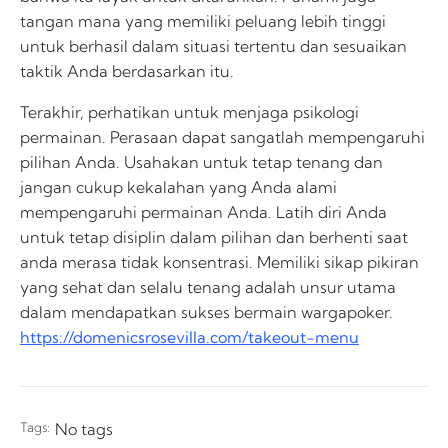
tangan mana yang memiliki peluang lebih tinggi
untuk berhasil dalam situasi tertentu dan sesuaikan
taktik Anda berdasarkan itu.
Terakhir, perhatikan untuk menjaga psikologi
permainan. Perasaan dapat sangatlah mempengaruhi
pilihan Anda. Usahakan untuk tetap tenang dan
jangan cukup kekalahan yang Anda alami
mempengaruhi permainan Anda. Latih diri Anda
untuk tetap disiplin dalam pilihan dan berhenti saat
anda merasa tidak konsentrasi. Memiliki sikap pikiran
yang sehat dan selalu tenang adalah unsur utama
dalam mendapatkan sukses bermain wargapoker.
https://domenicsrosevilla.com/takeout-menu
Tags:
No tags