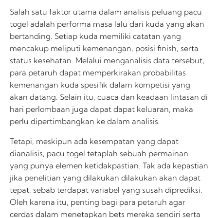
Salah satu faktor utama dalam analisis peluang pacu
togel adalah performa masa lalu dari kuda yang akan
bertanding. Setiap kuda memiliki catatan yang
mencakup meliputi kemenangan, posisi finish, serta
status kesehatan. Melalui menganalisis data tersebut,
para petaruh dapat memperkirakan probabilitas
kemenangan kuda spesifik dalam kompetisi yang
akan datang. Selain itu, cuaca dan keadaan lintasan di
hari perlombaan juga dapat dapat keluaran, maka
perlu dipertimbangkan ke dalam analisis.
Tetapi, meskipun ada kesempatan yang dapat
dianalisis, pacu togel tetaplah sebuah permainan
yang punya elemen ketidakpastian. Tak ada kepastian
jika penelitian yang dilakukan dilakukan akan dapat
tepat, sebab terdapat variabel yang susah diprediksi.
Oleh karena itu, penting bagi para petaruh agar
cerdas dalam menetapkan bets mereka sendiri serta