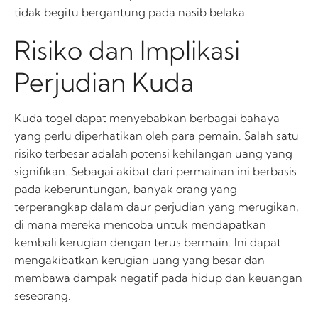
tidak begitu bergantung pada nasib belaka.
Risiko dan Implikasi
Perjudian Kuda
Kuda togel dapat menyebabkan berbagai bahaya
yang perlu diperhatikan oleh para pemain. Salah satu
risiko terbesar adalah potensi kehilangan uang yang
signifikan. Sebagai akibat dari permainan ini berbasis
pada keberuntungan, banyak orang yang
terperangkap dalam daur perjudian yang merugikan,
di mana mereka mencoba untuk mendapatkan
kembali kerugian dengan terus bermain. Ini dapat
mengakibatkan kerugian uang yang besar dan
membawa dampak negatif pada hidup dan keuangan
seseorang.