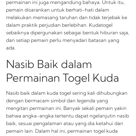
permainan ini juga mengandung bahaya. Untuk itu,
pemain disarankan untuk berhati-hati dalam
melakukan memasang taruhan dan tidak terjebak ke
dalam praktik perjudian berlebihan. Kudatogel
sebaiknya dipergunakan sebagai bentuk hiburan saja,
dan setiap pemain perlu menyadari batasan yang
ada.
Nasib Baik dalam
Permainan Togel Kuda
Nasib baik dalam kuda togel sering kali dihubungkan
dengan bermacam simbol dan legenda yang
mengitari permainan ini. Banyak sekali pemain yakin
bahwa angka-angka tertentu dapat ngelanjutin nasib
baik, sesuai pengalaman atau yang dia ketahui dari
pemain lain. Dalam hal ini, permainan togel kuda