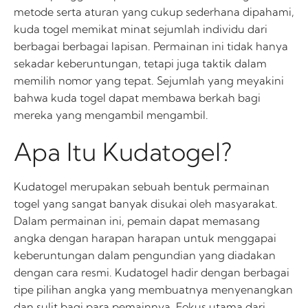
metode serta aturan yang cukup sederhana dipahami,
kuda togel memikat minat sejumlah individu dari
berbagai berbagai lapisan. Permainan ini tidak hanya
sekadar keberuntungan, tetapi juga taktik dalam
memilih nomor yang tepat. Sejumlah yang meyakini
bahwa kuda togel dapat membawa berkah bagi
mereka yang mengambil mengambil.
Apa Itu Kudatogel?
Kudatogel merupakan sebuah bentuk permainan
togel yang sangat banyak disukai oleh masyarakat.
Dalam permainan ini, pemain dapat memasang
angka dengan harapan harapan untuk menggapai
keberuntungan dalam pengundian yang diadakan
dengan cara resmi. Kudatogel hadir dengan berbagai
tipe pilihan angka yang membuatnya menyenangkan
dan sulit bagi para pemainnya. Fokus utama dari