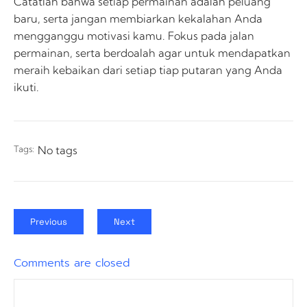
Catatlah bahwa setiap permainan adalah peluang
baru, serta jangan membiarkan kekalahan Anda
mengganggu motivasi kamu. Fokus pada jalan
permainan, serta berdoalah agar untuk mendapatkan
meraih kebaikan dari setiap tiap putaran yang Anda
ikuti.
Tags:
No tags
Previous
Next
Comments are closed