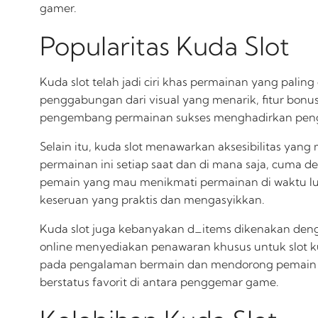
gamer.
Popularitas Kuda Slot
Kuda slot telah jadi ciri khas permainan yang paling
penggabungan dari visual yang menarik, fitur bo
pengembang permainan sukses menghadirkan peng
Selain itu, kuda slot menawarkan aksesibilitas 
permainan ini setiap saat dan di mana saja, cum
pemain yang mau menikmati permainan di waktu luan
keseruan yang praktis dan mengasyikkan.
Kuda slot juga kebanyakan d_items dikenakan deng
online menyediakan penawaran khusus untuk slot ku
pada pengalaman bermain dan mendorong pemain unt
berstatus favorit di antara penggemar game.