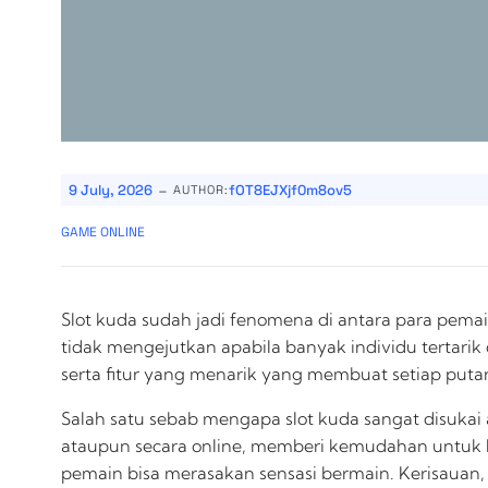
-
9 July, 2026
fOT8EJXjf0m8ov5
AUTHOR:
GAME ONLINE
Slot kuda sudah jadi fenomena di antara para pema
tidak mengejutkan apabila banyak individu tertari
serta fitur yang menarik yang membuat setiap put
Salah satu sebab mengapa slot kuda sangat disukai 
ataupun secara online, memberi kemudahan untuk be
pemain bisa merasakan sensasi bermain. Kerisauan