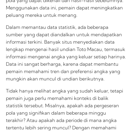
pola yang dapat dikenali dari hasil-hasil sebelumnya.
Menggunakan data ini, pemain dapat meningkatkan
peluang mereka untuk menang.
Dalam memantau data statistik, ada beberapa
sumber yang dapat diandalkan untuk mendapatkan
informasi terkini. Banyak situs menyediakan data
lengkap mengenai hasil undian Toto Macau, termasuk
informasi mengenai angka yang keluar setiap harinya.
Data ini sangat berharga, karena dapat membantu
pemain memahami tren dan preferensi angka yang
mungkin akan muncul di undian berikutnya.
Tidak hanya melihat angka yang sudah keluar, tetapi
pemain juga perlu memahami konteks di balik
statistik tersebut. Misalnya, apakah ada pergeseran
pola yang signifikan dalam beberapa minggu
terakhir? Atau apakah ada periode di mana angka
tertentu lebih sering muncul? Dengan memahami