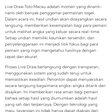
Live Draw Toto Macau adalah momen yang dinanti-
nanti oleh banyak penggemar permainan togel.
Dalam acara ini, hasil undian akan ditayangkan secara
langsung, memberikan kesempatan bagi para pemain
untuk melihat angka yang keluar secara real-time.
Setiap undian memiliki keunikan tersendiri, dan
penyelenggaraan ini menjadi titik fokus bagi para
pemain yang ingin mengetahui hasilnya dengan
cepat dan akurat.
Proses Live Draw berlangsung dengan transparan,
menggunakan sistem yang sudah teruji untuk
memastikan keadilan. Penonton dapat menyaksikan
secara langsung bagaimana angka-angka ditarik dan
disajikan. Ini memberikan rasa aman bagi pemain
bahwa setiap hasil yang diumumkan adalah hasil
yang sah dan terpercaya. Dengan teknologi yang
maju, tayangan ini tidak hanya dapat diakses dari