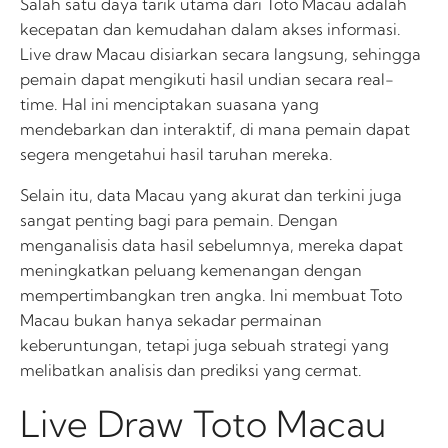
Salah satu daya tarik utama dari Toto Macau adalah
kecepatan dan kemudahan dalam akses informasi.
Live draw Macau disiarkan secara langsung, sehingga
pemain dapat mengikuti hasil undian secara real-
time. Hal ini menciptakan suasana yang
mendebarkan dan interaktif, di mana pemain dapat
segera mengetahui hasil taruhan mereka.
Selain itu, data Macau yang akurat dan terkini juga
sangat penting bagi para pemain. Dengan
menganalisis data hasil sebelumnya, mereka dapat
meningkatkan peluang kemenangan dengan
mempertimbangkan tren angka. Ini membuat Toto
Macau bukan hanya sekadar permainan
keberuntungan, tetapi juga sebuah strategi yang
melibatkan analisis dan prediksi yang cermat.
Live Draw Toto Macau