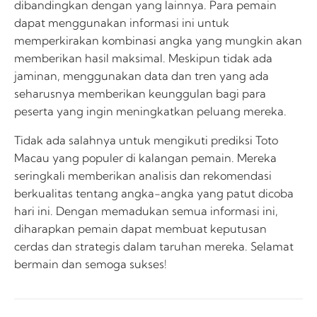
dibandingkan dengan yang lainnya. Para pemain
dapat menggunakan informasi ini untuk
memperkirakan kombinasi angka yang mungkin akan
memberikan hasil maksimal. Meskipun tidak ada
jaminan, menggunakan data dan tren yang ada
seharusnya memberikan keunggulan bagi para
peserta yang ingin meningkatkan peluang mereka.
Tidak ada salahnya untuk mengikuti prediksi Toto
Macau yang populer di kalangan pemain. Mereka
seringkali memberikan analisis dan rekomendasi
berkualitas tentang angka-angka yang patut dicoba
hari ini. Dengan memadukan semua informasi ini,
diharapkan pemain dapat membuat keputusan
cerdas dan strategis dalam taruhan mereka. Selamat
bermain dan semoga sukses!