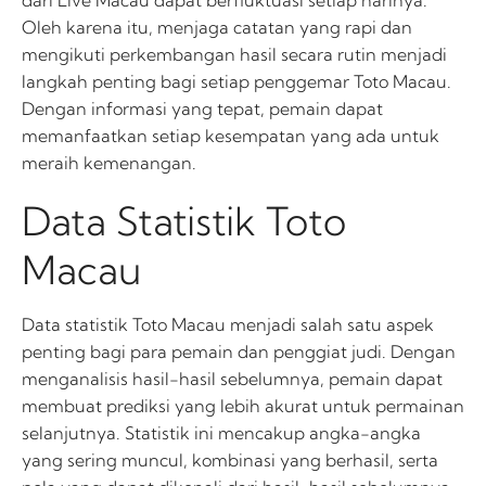
dari Live Macau dapat berfluktuasi setiap harinya.
Oleh karena itu, menjaga catatan yang rapi dan
mengikuti perkembangan hasil secara rutin menjadi
langkah penting bagi setiap penggemar Toto Macau.
Dengan informasi yang tepat, pemain dapat
memanfaatkan setiap kesempatan yang ada untuk
meraih kemenangan.
Data Statistik Toto
Macau
Data statistik Toto Macau menjadi salah satu aspek
penting bagi para pemain dan penggiat judi. Dengan
menganalisis hasil-hasil sebelumnya, pemain dapat
membuat prediksi yang lebih akurat untuk permainan
selanjutnya. Statistik ini mencakup angka-angka
yang sering muncul, kombinasi yang berhasil, serta