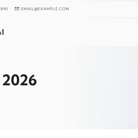
 890
EMAIL@EXAMPLE.COM
M
, 2026