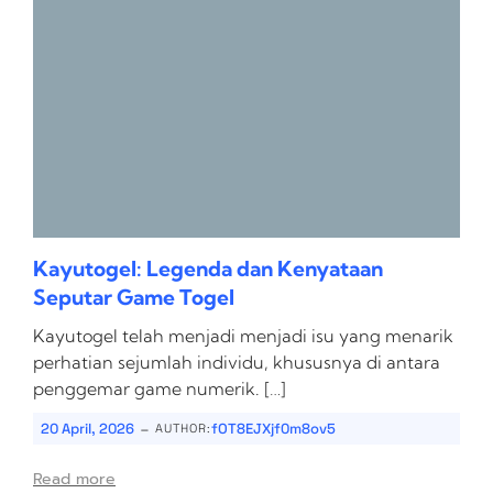
Kayutogel: Legenda dan Kenyataan
Seputar Game Togel
Kayutogel telah menjadi menjadi isu yang menarik
perhatian sejumlah individu, khususnya di antara
penggemar game numerik. […]
-
20 April, 2026
fOT8EJXjf0m8ov5
AUTHOR:
Read more