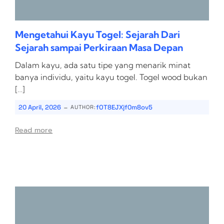
Mengetahui Kayu Togel: Sejarah Dari
Sejarah sampai Perkiraan Masa Depan
Dalam kayu, ada satu tipe yang menarik minat
banya individu, yaitu kayu togel. Togel wood bukan
[…]
-
20 April, 2026
fOT8EJXjf0m8ov5
AUTHOR:
Read more