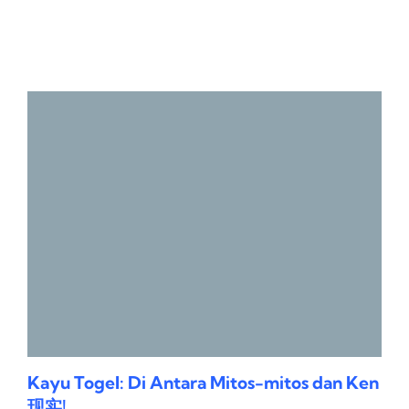
Kayu Togel: Di Antara Mitos-mitos dan Ken
现实!