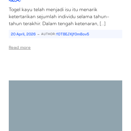
Togel kayu telah menjadi isu itu menarik
ketertarikan sejumlah individu selama tahun-
tahun terakhir. Dalam tengah ketenaran, […]
-
20 April, 2026
fOT8EJXjf0m8ov5
AUTHOR:
Read more