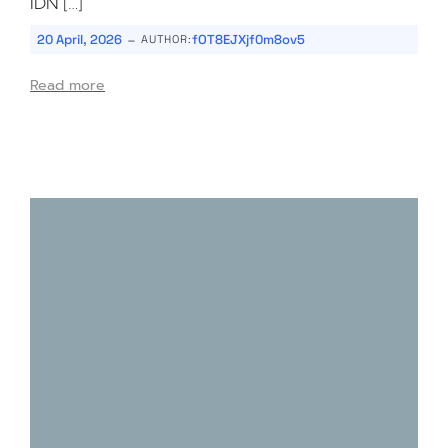
IDN […]
-
20 April, 2026
fOT8EJXjf0m8ov5
AUTHOR:
Read more