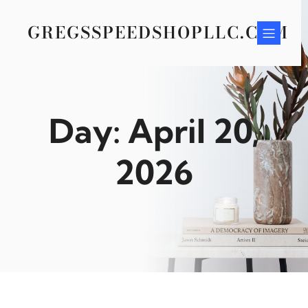
Skip
to
GREGSSPEEDSHOPLLC.COM
content
Day:
April 20,
2026