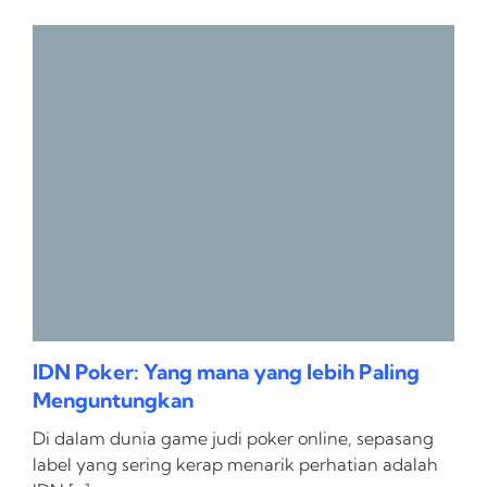
IDN Poker: Yang mana yang lebih Paling
Menguntungkan
Di dalam dunia game judi poker online, sepasang
label yang sering kerap menarik perhatian adalah