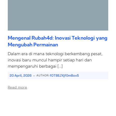
Mengenal Rubah4d: Inovasi Teknologi yang
Mengubah Permainan
Dalam era di mana teknologi berkembang pesat,
inovasi baru muncul hampir setiap hari dan
mempengaruhi berbagai […]
-
20 April, 2026
fOT8EJXjf0m8ov5
AUTHOR:
Read more