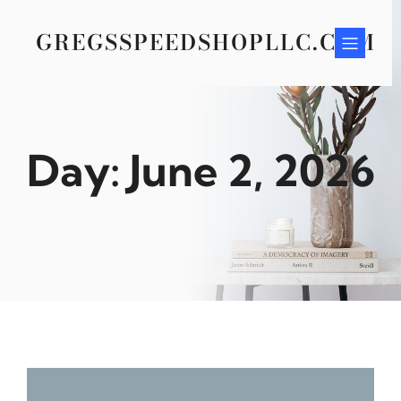
Skip
to
GREGSSPEEDSHOPLLC.COM
content
Day:
June 2, 2026