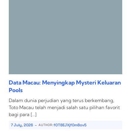
Data Macau: Menyingkap Mysteri Keluaran
Pools
Dalam dunia perjudian yang terus berkembang,
Toto Macau telah menjadi salah satu pilihan favorit
bagi para […]
-
7 July, 2026
fOT8EJXjf0m8ov5
AUTHOR: